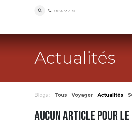
Se rendre au contenu
01 64 33 21 51
Actualités
Blogs :
Tous
Voyager
Actualités
S
Aucun article pour le