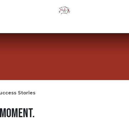
Page d'accueil
Club
offres
Tarif
Contactez-nous
uccess Stories
 moment.