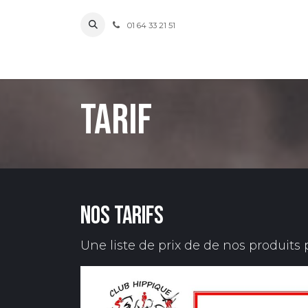
Se rendre au contenu
01 64 33 21 51
Tarif
Nos tarifs
Une liste de prix de de nos produits